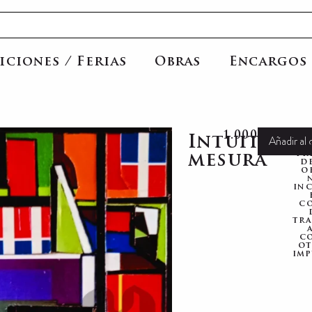
iciones / Ferias
Obras
Encargos
1.000,00
€
Añadir al 
Intuitiva
pr
mesura
d
o
in
co
tr
c
ot
imp