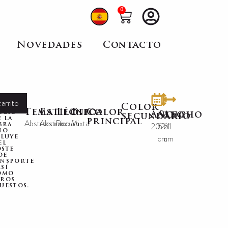
0
Novedades
Contacto
carrito
Color
El
Tema
Estilo
Técnica
Tipo
Color
ecio
Año
Alto
Ancho
secundario
e la
principal
Abstracción
Abstracción
Pintura
Mixta
2024
61
61
bra
no
cm
cm
cluye
el
ste
de
ansporte
así
omo
ros
uestos.