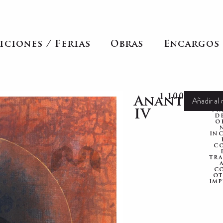
iciones / Ferias
Obras
Encargos
1.100,00
€
Añadir al 
Anant
pr
IV
d
o
in
co
tr
c
ot
imp