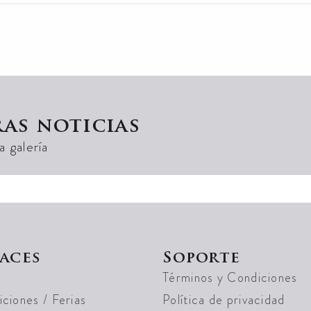
ras noticias
 galería
aces
Soporte
Términos y Condiciones
ciones / Ferias
Política de privacidad